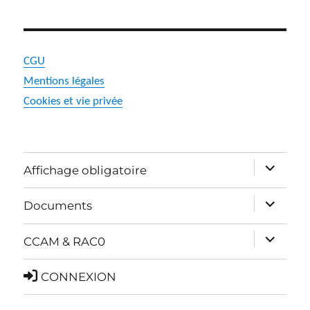
CGU
Mentions légales
Cookies et vie privée
ouvrir
Affichage obligatoire
le
ouvrir
Documents
sous-
le
menu
ouvrir
CCAM & RAC0
sous-
le
menu
CONNEXION
sous-
menu