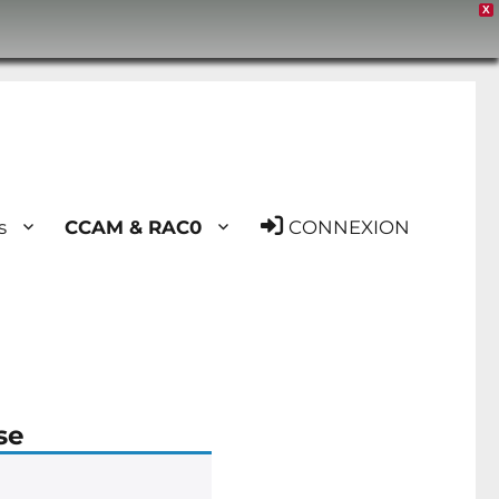
X
s
CCAM & RAC0
CONNEXION
se