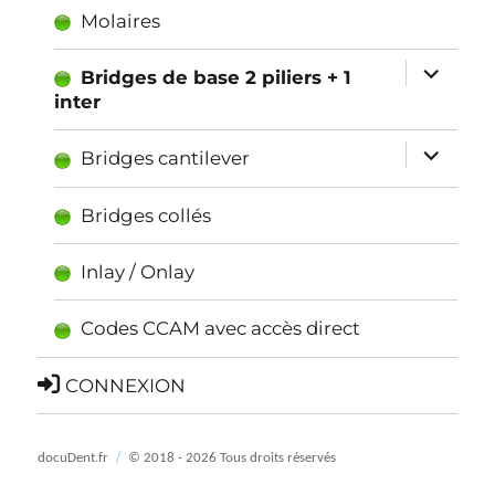
Molaires
ouvrir
Bridges de base 2 piliers + 1
inter
le
sous-
ouvrir
Bridges cantilever
menu
le
Bridges collés
sous-
menu
Inlay / Onlay
Codes CCAM avec accès direct
CONNEXION
docuDent.fr
© 2018 - 2026 Tous droits réservés