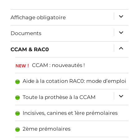
ouvrir
Affichage obligatoire
le
ouvrir
Documents
sous-
le
menu
ouvrir
CCAM & RAC0
sous-
le
menu
CCAM : nouveautés !
sous-
menu
Aide à la cotation RAC0: mode d’emploi
ouvrir
Toute la prothèse à la CCAM
le
Incisives, canines et 1ère prémolaires
sous-
menu
2ème prémolaires